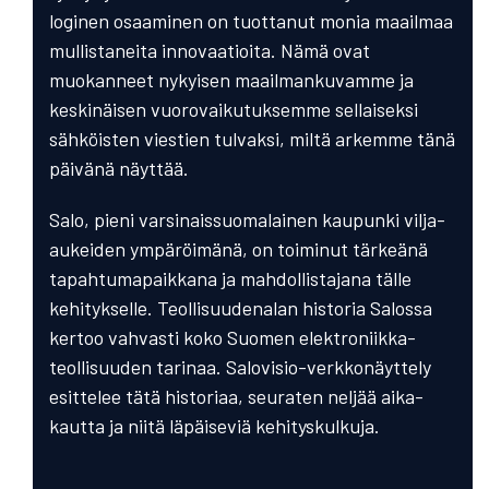
loginen osaaminen on tuottanut monia maailmaa
mullista­neita inno­vaatioita. Nämä ovat
muokanneet nykyisen maailman­kuvamme ja
keski­näisen vuoro­vaikutuk­semme sellai­seksi
sähköisten viestien tulvaksi, miltä arkemme tänä
päivänä näyttää.
Salo, pieni varsinais­suomalainen kaupunki vilja-
aukeiden ympäröi­mänä, on toiminut tärkeänä
tapah­tuma­paikkana ja mahdol­listajana tälle
kehitykselle. Teollisuuden­alan historia Salossa
kertoo vahvasti koko Suomen elektro­niikka­
teollisuu­den tarinaa. Salo­visio-verkko­näyttely
esittelee tätä histo­riaa, seura­ten neljää aika­
kautta ja niitä läpäi­seviä kehitys­kulkuja.