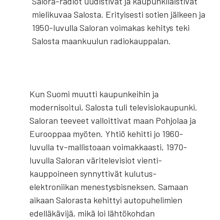
Salora-radiot uudistivat ja kaupunkilaistivat
mielikuvaa Salosta. Erityisesti sotien jälkeen ja
1950-luvulla Saloran voimakas kehitys teki
Salosta maankuulun radiokauppalan.
Kun Suomi muutti kaupunkeihin ja
modernisoitui, Salosta tuli televisio­kaupunki.
Saloran teeveet valloittivat maan Pohjolaa ja
Eurooppaa myöten. Yhtiö kehitti jo 1960-
luvulla tv-mallistoaan voimakkaasti, 1970-
luvulla Saloran väritelevisiot vienti­
kauppoineen synnyttivät kulutus­
elektroniikan menestys­bisneksen. Samaan
aikaan Salorasta kehittyi autopuhelimien
edelläkävijä, mikä loi lähtökohdan