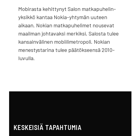
Mobirasta kehittynyt Salon matka­puhelin­
yksikkö kantaa Nokia-yhtymän uuteen
aikaan. Nokian matka­puhelimet nousevat
maailman johtavaksi merkiksi, Salosta tulee
kansain­välinen mobiili­metropoli. Nokian
menestystarina tulee päätökseensä 2010-
luvulla.
KESKEISIÄ TAPAHTUMIA