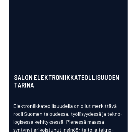
SALON ELEKTRONIIKKATEOLLISUUDEN
TARINA
Elektroniikka­teollisuudella on ollut merkittävä
rooli Suomen taloudessa, työllisyydessä ja tekno­
logisessa kehityk­sessä. Pienessä maassa
syntynyt erikoistunut insinööri­taito ja tekno­