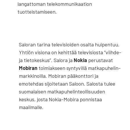
langattoman tele­kommunikaation
tuotteistamiseen.
Saloran tarina televisioiden osalta huipentuu.
Yhtiön visiona on kehittää televisiosta ”viihde-
ja tietokeskus”. Salora ja
Nokia
perustavat
Mobiran
toimiakseen syntyvillä matka­puhelin­
markkinoilla. Mobiran pääkonttori ja
emotehdas sijoitetaan Saloon. Salosta tulee
suomalaisen matka­puhelint­eollisuuden
keskus, josta Nokia-Mobira ponnistaa
maailmalle.